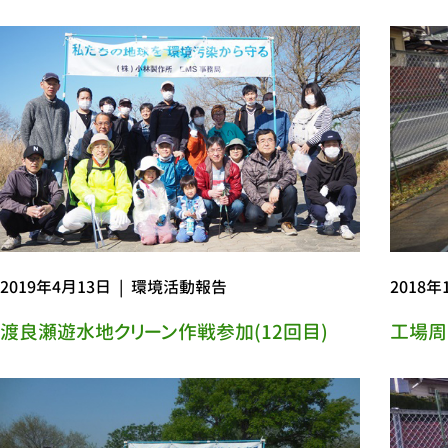
2019年4月13日
|
環境活動報告
2018年
渡良瀬遊水地クリーン作戦参加(12回目)
工場周