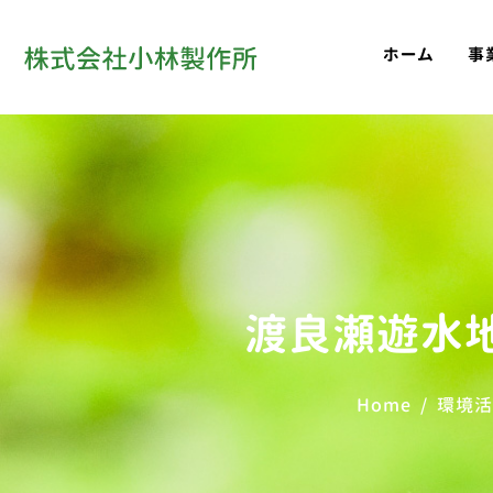
ホーム
事
渡良瀬遊水地
Home
環境活